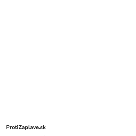
Z
á
ProtiZaplave.sk
p