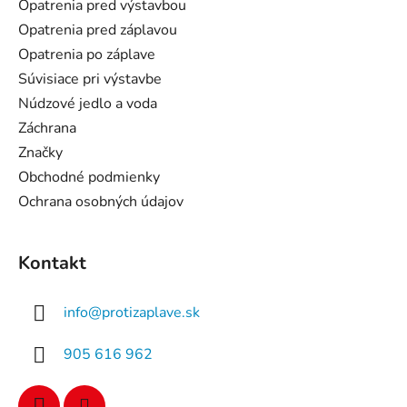
ä
Opatrenia pred výstavbou
t
Opatrenia pred záplavou
i
Opatrenia po záplave
e
Súvisiace pri výstavbe
Núdzové jedlo a voda
Záchrana
Značky
Obchodné podmienky
Ochrana osobných údajov
Kontakt
info
@
protizaplave.sk
905 616 962