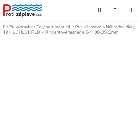
Prejsť
Hľadať
NÁKUP
na
obsah
KOŠÍK
Domov
/
Pri výstavbe
/
Celý sortiment HL
/
Príslušenstvo a Náhradné diely
19 HL
/
HL01071D - Klingeritové tesnenie 5/4" 30x39x2mm