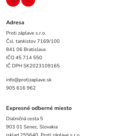
Adresa
Proti záplave s.r.o.
Čsl. tankistov 7169/100
841 06 Bratislava
IČO 45 714 550
IČ DPH SK2023109165
info@protizaplave.sk
905 616 962
Expresné odberné miesto
Dialničná cesta 5
903 01 Senec, Slovakia
isklad 255640, Proti záplave s.r.o.