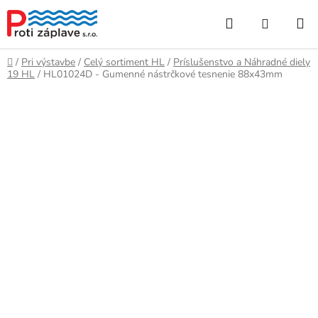
Prejsť
Hľadať
NÁKUP
na
obsah
KOŠÍK
Domov
/
Pri výstavbe
/
Celý sortiment HL
/
Príslušenstvo a Náhradné diely
19 HL
/
HL01024D - Gumenné nástrčkové tesnenie 88x43mm