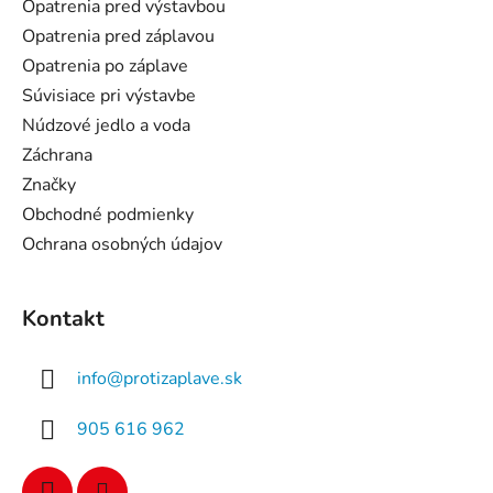
ä
Opatrenia pred výstavbou
t
Opatrenia pred záplavou
i
Opatrenia po záplave
e
Súvisiace pri výstavbe
Núdzové jedlo a voda
Záchrana
Značky
Obchodné podmienky
Ochrana osobných údajov
Kontakt
info
@
protizaplave.sk
905 616 962