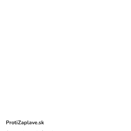
Z
á
ProtiZaplave.sk
p