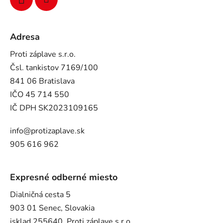
Adresa
Proti záplave s.r.o.
Čsl. tankistov 7169/100
841 06 Bratislava
IČO 45 714 550
IČ DPH SK2023109165
info@protizaplave.sk
905 616 962
Expresné odberné miesto
Dialničná cesta 5
903 01 Senec, Slovakia
isklad 255640, Proti záplave s.r.o.