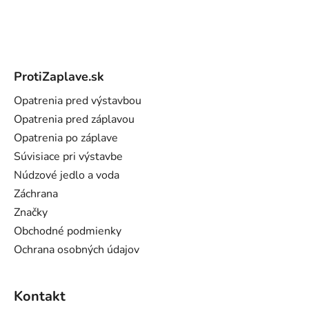
Z
á
ProtiZaplave.sk
p
ä
Opatrenia pred výstavbou
t
Opatrenia pred záplavou
i
Opatrenia po záplave
e
Súvisiace pri výstavbe
Núdzové jedlo a voda
Záchrana
Značky
Obchodné podmienky
Ochrana osobných údajov
Kontakt