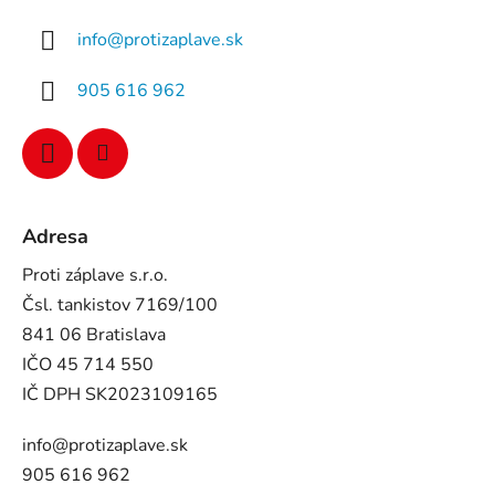
info
@
protizaplave.sk
905 616 962
Adresa
Proti záplave s.r.o.
Čsl. tankistov 7169/100
841 06 Bratislava
IČO 45 714 550
IČ DPH SK2023109165
info@protizaplave.sk
905 616 962