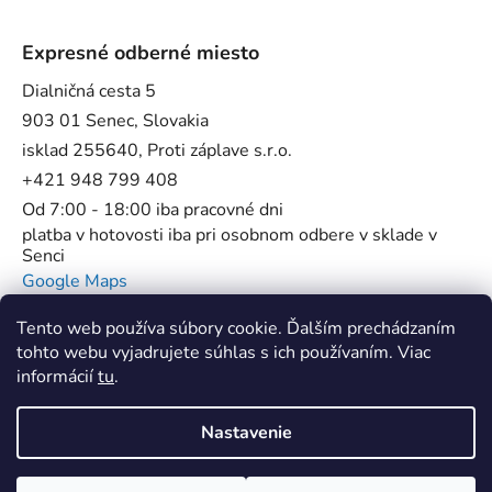
Expresné odberné miesto
Dialničná cesta 5
903 01 Senec, Slovakia
isklad 255640, Proti záplave s.r.o.
+421 948 799 408
Od 7:00 - 18:00 iba pracovné dni
platba v hotovosti iba pri osobnom odbere v sklade v
Senci
Google Maps
Tento web používa súbory cookie. Ďalším prechádzaním
tohto webu vyjadrujete súhlas s ich používaním. Viac
informácií
tu
.
Flowstop - Proti povodňové bariéry //
SUP Star Pump - Špecialista na pumpy
Nastavenie
Vytvoril Shoptet