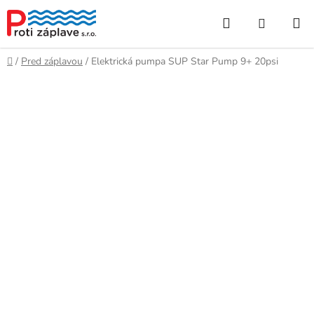
Prejsť
Hľadať
NÁKUP
na
obsah
KOŠÍK
Domov
/
Pred záplavou
/
Elektrická pumpa SUP Star Pump 9+ 20psi