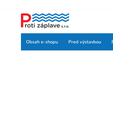
Prejsť
na
obsah
Obsah e-shopu
Pred výstavbou