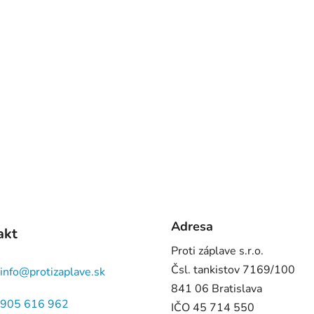
Adresa
akt
Proti záplave s.r.o.
Čsl. tankistov 7169/100
info
@
protizaplave.sk
841 06 Bratislava
905 616 962
IČO 45 714 550