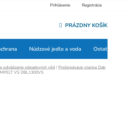
Prihlásenie
Registrácia
PRÁZDNY KOŠÍK
NÁKUPNÝ
KOŠÍK
áchrana
Núdzové jedlo a voda
Ostatné
pre odvádzanie odpadových vôd
/
Prečerpávacie stanice Dab
MPELT VS DBL1300VS