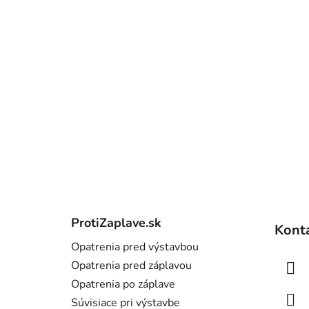
Z
á
ProtiZaplave.sk
Kont
p
Opatrenia pred výstavbou
ä
Opatrenia pred záplavou
t
Opatrenia po záplave
i
Súvisiace pri výstavbe