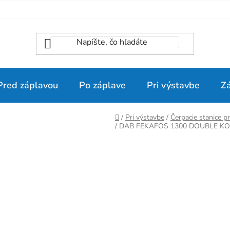
Pred záplavou
Po záplave
Pri výstavbe
Z
Domov
/
Pri výstavbe
/
Čerpacie stanice 
/
DAB FEKAFOS 1300 DOUBLE KO