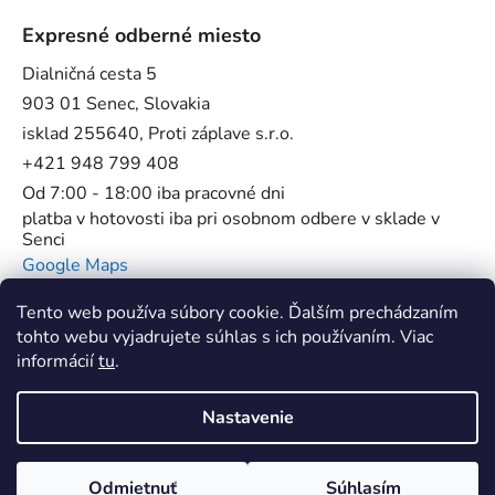
Expresné odberné miesto
Dialničná cesta 5
903 01 Senec, Slovakia
isklad 255640, Proti záplave s.r.o.
+421 948 799 408
Od 7:00 - 18:00 iba pracovné dni
platba v hotovosti iba pri osobnom odbere v sklade v
Senci
Google Maps
Tento web používa súbory cookie. Ďalším prechádzaním
tohto webu vyjadrujete súhlas s ich používaním. Viac
informácií
tu
.
Flowstop - Proti povodňové bariéry //
SUP Star Pump - Špecialista na pumpy
Nastavenie
Vytvoril Shoptet
Odmietnuť
Súhlasím