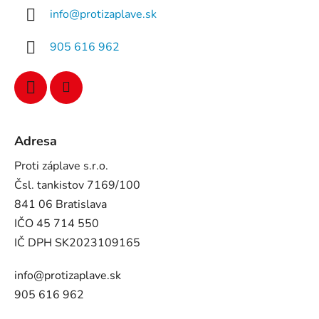
info
@
protizaplave.sk
905 616 962
Adresa
Proti záplave s.r.o.
Čsl. tankistov 7169/100
841 06 Bratislava
IČO 45 714 550
IČ DPH SK2023109165
info@protizaplave.sk
905 616 962