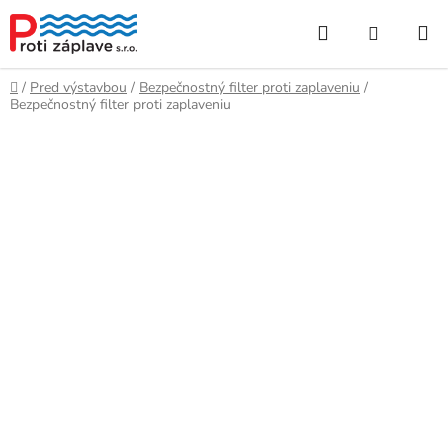
Prejsť
Hľadať
NÁKUP
na
obsah
KOŠÍK
Domov
/
Pred výstavbou
/
Bezpečnostný filter proti zaplaveniu
/
Bezpečnostný filter proti zaplaveniu