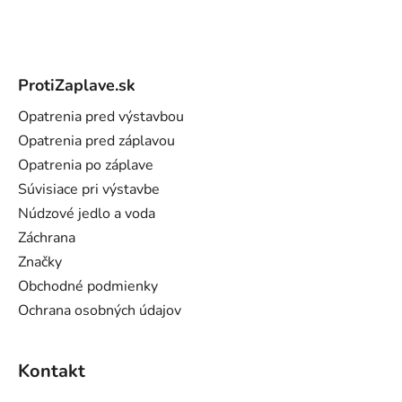
Z
á
ProtiZaplave.sk
p
ä
Opatrenia pred výstavbou
t
Opatrenia pred záplavou
i
Opatrenia po záplave
e
Súvisiace pri výstavbe
Núdzové jedlo a voda
Záchrana
Značky
Obchodné podmienky
Ochrana osobných údajov
Kontakt