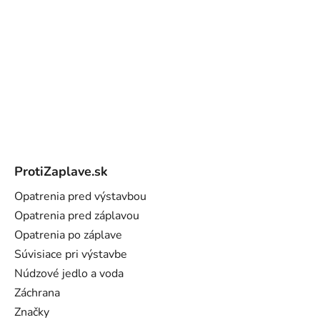
Z
á
ProtiZaplave.sk
p
ä
Opatrenia pred výstavbou
t
Opatrenia pred záplavou
i
Opatrenia po záplave
e
Súvisiace pri výstavbe
Núdzové jedlo a voda
Záchrana
Značky