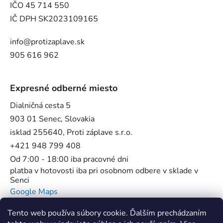
IČO 45 714 550
IČ DPH SK2023109165
info@protizaplave.sk
905 616 962
Expresné odberné miesto
Dialničná cesta 5
903 01 Senec, Slovakia
isklad 255640, Proti záplave s.r.o.
+421 948 799 408
Od 7:00 - 18:00 iba pracovné dni
platba v hotovosti iba pri osobnom odbere v sklade v
Senci
Google Maps
Tento web používa súbory cookie. Ďalším prechádzaním