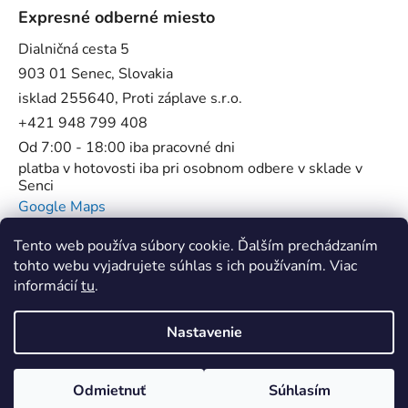
Expresné odberné miesto
Dialničná cesta 5
903 01 Senec, Slovakia
isklad 255640, Proti záplave s.r.o.
+421 948 799 408
Od 7:00 - 18:00 iba pracovné dni
platba v hotovosti iba pri osobnom odbere v sklade v
Senci
Google Maps
Tento web používa súbory cookie. Ďalším prechádzaním
tohto webu vyjadrujete súhlas s ich používaním. Viac
informácií
tu
.
Flowstop - Proti povodňové bariéry //
SUP Star Pump - Špecialista na pumpy
Nastavenie
Vytvoril Shoptet
Odmietnuť
Súhlasím
Copyright 2026
ProtiZaplave.sk
. Všetky práva