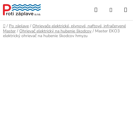
Prejsť
Hľadať
NÁKUP
na
obsah
KOŠÍK
Domov
/
Po záplave
/
Ohrievače elektrické, plynové, naftové, infračervené
Master
/
Ohrievač elektrický na hubenie škodcov
/
Master EKO3
elektrický ohrievač na hubenie škodcov hmyzu