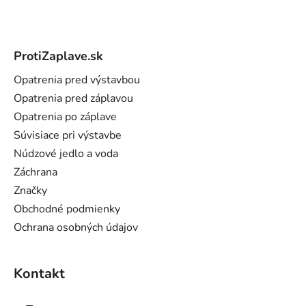
Z
á
ProtiZaplave.sk
p
ä
Opatrenia pred výstavbou
t
Opatrenia pred záplavou
i
Opatrenia po záplave
e
Súvisiace pri výstavbe
Núdzové jedlo a voda
Záchrana
Značky
Obchodné podmienky
Ochrana osobných údajov
Kontakt