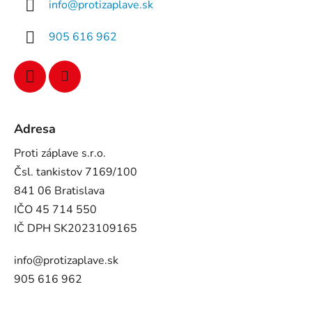
info
@
protizaplave.sk
905 616 962
Adresa
Proti záplave s.r.o.
Čsl. tankistov 7169/100
841 06 Bratislava
IČO 45 714 550
IČ DPH SK2023109165
info@protizaplave.sk
905 616 962